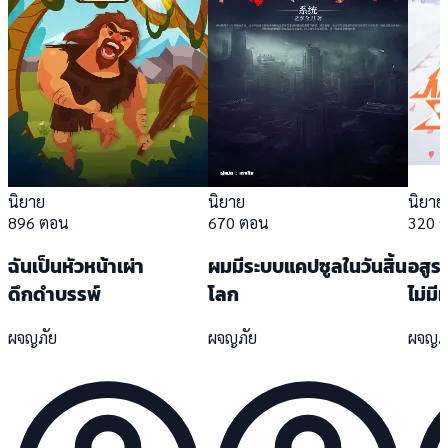
นิยาย
นิยาย
นิยาย
896 ตอน
670 ตอน
320 
ฉันเป็นหัวหน้าเผ่า
ผมมีระบบแคปซูลในวันสิ้น
อสูรอ
ดึกดำบรรพ์
โลก
ไม่มีท
ผจญภัย
ผจญภัย
ผจญภ