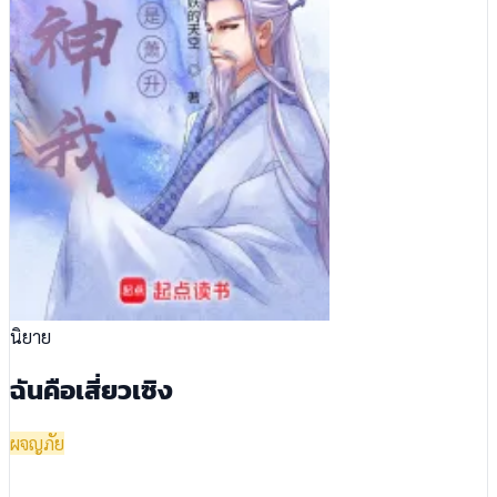
นิยาย
ฉันคือเสี่ยวเซิง
ผจญภัย