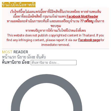
ข้ามไปยังเนื้อหาหลัก
เว็บไซต์นี้จะไม่เผยแพร่เนื้อหาที่มีลิขสิทธิ์ในประเทศไทย หากท่านพบเห็น
เนื้อหาที่ละเมิดลิขสิทธิ์ กรุณาแจ้งผ่านเพจ
Facebook MostReader
ทางแอดมินจะดำเนินการลบทันที และมอบเหรียญจำนวน
77 เหรียญ
เป็นการ
ขอบคุณ
หากพบปัญหาการใช้งานเว็บไซต์โปรดแจ้งที่เพจ
This website does not publish copyrighted content in Thailand. If you
find any infringing content, please report it via our
Facebook page
for
immediate removal.
MOST
READER
หน้าแรก
นิยาย
มังงะ
อันดับ
ค้นหานิยาย มังงะ