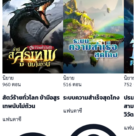
นิยาย
นิยาย
นิยาย
960 ตอน
516 ตอน
752 
สัตว์ร้ายทั่วโลก ข้ามีอสูร
ระบบความสำเร็จสุดโกง
ปรมา
เทพนับไม่ถ้วน
สาม
แฟนตาซี
วิวั
แฟนตาซี
แฟนต