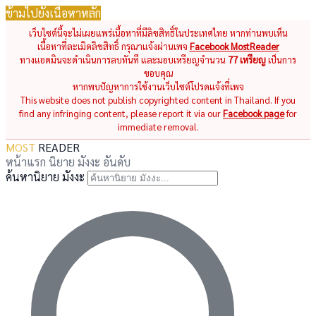
ข้ามไปยังเนื้อหาหลัก
เว็บไซต์นี้จะไม่เผยแพร่เนื้อหาที่มีลิขสิทธิ์ในประเทศไทย หากท่านพบเห็น
เนื้อหาที่ละเมิดลิขสิทธิ์ กรุณาแจ้งผ่านเพจ
Facebook MostReader
ทางแอดมินจะดำเนินการลบทันที และมอบเหรียญจำนวน
77 เหรียญ
เป็นการ
ขอบคุณ
หากพบปัญหาการใช้งานเว็บไซต์โปรดแจ้งที่เพจ
This website does not publish copyrighted content in Thailand. If you
find any infringing content, please report it via our
Facebook page
for
immediate removal.
MOST
READER
หน้าแรก
นิยาย
มังงะ
อันดับ
ค้นหานิยาย มังงะ