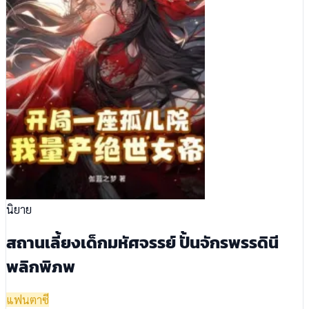
นิยาย
สถานเลี้ยงเด็กมหัศจรรย์ ปั้นจักรพรรดินี
พลิกพิภพ
แฟนตาซี