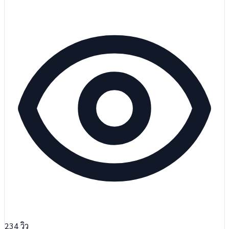
234
วิว