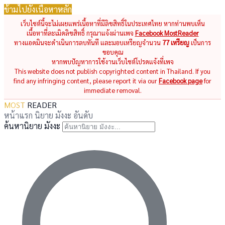
ข้ามไปยังเนื้อหาหลัก
เว็บไซต์นี้จะไม่เผยแพร่เนื้อหาที่มีลิขสิทธิ์ในประเทศไทย หากท่านพบเห็น
เนื้อหาที่ละเมิดลิขสิทธิ์ กรุณาแจ้งผ่านเพจ
Facebook MostReader
ทางแอดมินจะดำเนินการลบทันที และมอบเหรียญจำนวน
77 เหรียญ
เป็นการ
ขอบคุณ
หากพบปัญหาการใช้งานเว็บไซต์โปรดแจ้งที่เพจ
This website does not publish copyrighted content in Thailand. If you
find any infringing content, please report it via our
Facebook page
for
immediate removal.
MOST
READER
หน้าแรก
นิยาย
มังงะ
อันดับ
ค้นหานิยาย มังงะ