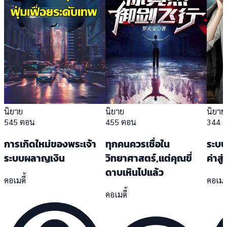
นิยาย
นิยาย
นิยาย
545 ตอน
455 ตอน
344 
การเกิดใหม่ของพระเจ้า
ทุกคนควรเชื่อใน
ระบบ
ระบบผลาญเงิน
วิทยาศาสตร์,แต่คุณขี่
ค่าสู
ดาบเหินไปแล้ว
คอเมดี้
คอเมดี
คอเมดี้