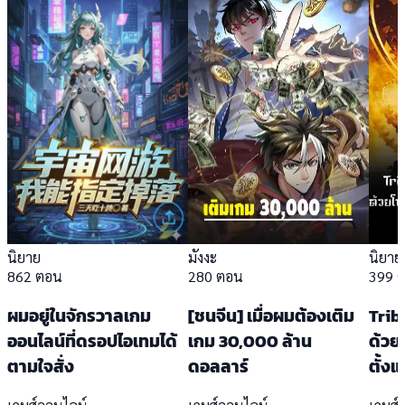
นิยาย
มังงะ
นิยาย
862 ตอน
280 ตอน
399 
ผมอยู่ในจักรวาลเกม
[ชนจีน] เมื่อผมต้องเติม
Trib
ออนไลน์ที่ดรอปไอเทมได้
เกม 30,000 ล้าน
ด้วย
ตามใจสั่ง
ดอลลาร์
ตั้งแ