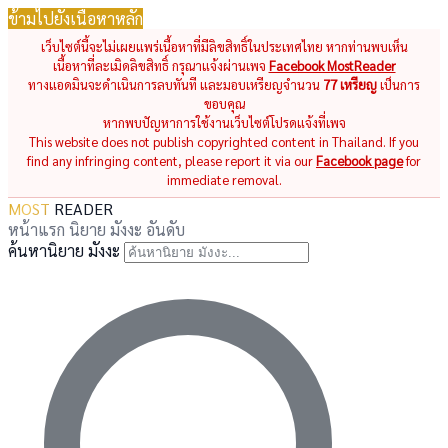
ข้ามไปยังเนื้อหาหลัก
เว็บไซต์นี้จะไม่เผยแพร่เนื้อหาที่มีลิขสิทธิ์ในประเทศไทย หากท่านพบเห็น
เนื้อหาที่ละเมิดลิขสิทธิ์ กรุณาแจ้งผ่านเพจ
Facebook MostReader
ทางแอดมินจะดำเนินการลบทันที และมอบเหรียญจำนวน
77 เหรียญ
เป็นการ
ขอบคุณ
หากพบปัญหาการใช้งานเว็บไซต์โปรดแจ้งที่เพจ
This website does not publish copyrighted content in Thailand. If you
find any infringing content, please report it via our
Facebook page
for
immediate removal.
MOST
READER
หน้าแรก
นิยาย
มังงะ
อันดับ
ค้นหานิยาย มังงะ