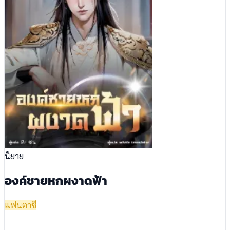
นิยาย
องค์ชายหกผงาดฟ้า
แฟนตาซี