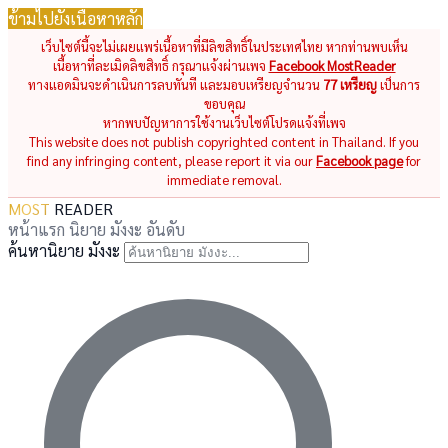
ข้ามไปยังเนื้อหาหลัก
เว็บไซต์นี้จะไม่เผยแพร่เนื้อหาที่มีลิขสิทธิ์ในประเทศไทย หากท่านพบเห็น
เนื้อหาที่ละเมิดลิขสิทธิ์ กรุณาแจ้งผ่านเพจ
Facebook MostReader
ทางแอดมินจะดำเนินการลบทันที และมอบเหรียญจำนวน
77 เหรียญ
เป็นการ
ขอบคุณ
หากพบปัญหาการใช้งานเว็บไซต์โปรดแจ้งที่เพจ
This website does not publish copyrighted content in Thailand. If you
find any infringing content, please report it via our
Facebook page
for
immediate removal.
MOST
READER
หน้าแรก
นิยาย
มังงะ
อันดับ
ค้นหานิยาย มังงะ