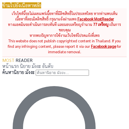
ข้ามไปยังเนื้อหาหลัก
เว็บไซต์นี้จะไม่เผยแพร่เนื้อหาที่มีลิขสิทธิ์ในประเทศไทย หากท่านพบเห็น
เนื้อหาที่ละเมิดลิขสิทธิ์ กรุณาแจ้งผ่านเพจ
Facebook MostReader
ทางแอดมินจะดำเนินการลบทันที และมอบเหรียญจำนวน
77 เหรียญ
เป็นการ
ขอบคุณ
หากพบปัญหาการใช้งานเว็บไซต์โปรดแจ้งที่เพจ
This website does not publish copyrighted content in Thailand. If you
find any infringing content, please report it via our
Facebook page
for
immediate removal.
MOST
READER
หน้าแรก
นิยาย
มังงะ
อันดับ
ค้นหานิยาย มังงะ