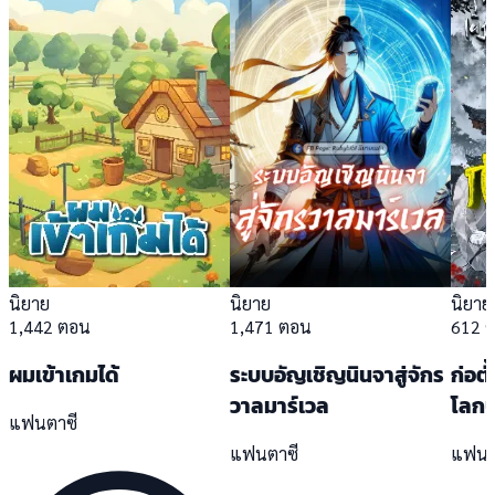
นิยาย
นิยาย
นิยาย
1,442 ตอน
1,471 ตอน
612 
ผมเข้าเกมได้
ระบบอัญเชิญนินจาสู่จักร
ก่อต
วาลมาร์เวล
โลกบ
แฟนตาซี
แฟนตาซี
แฟนต