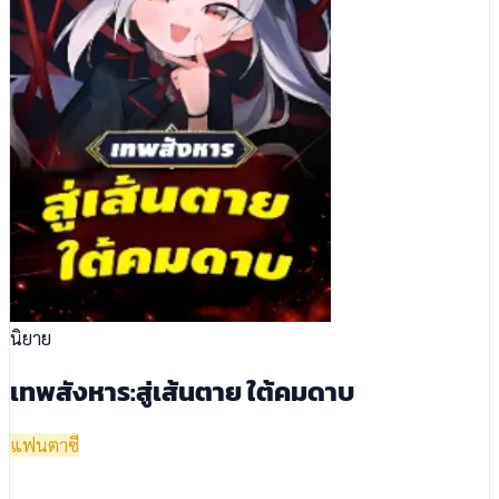
นิยาย
เทพสังหาร:สู่เส้นตาย ใต้คมดาบ
แฟนตาซี