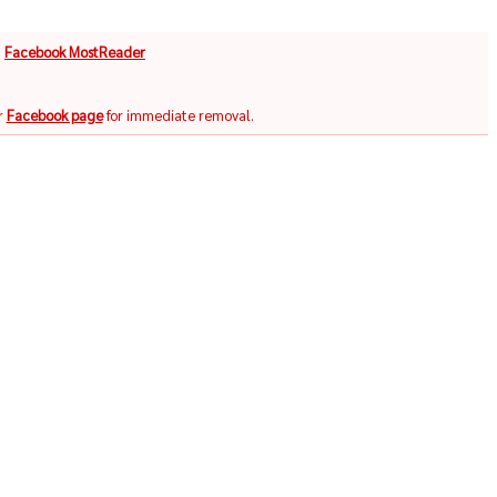
จ
Facebook MostReader
r
Facebook page
for immediate removal.