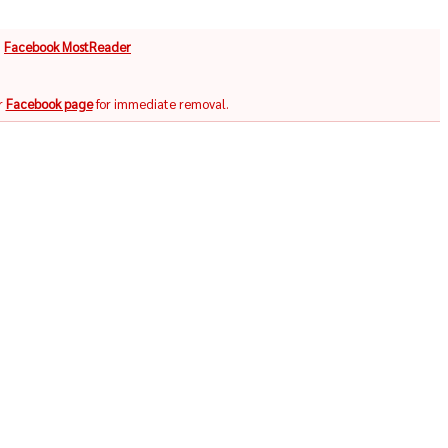
จ
Facebook MostReader
r
Facebook page
for immediate removal.