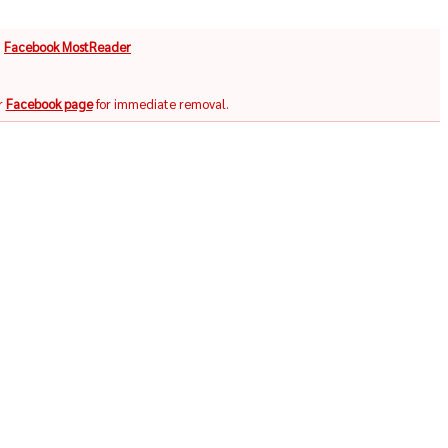
จ
Facebook MostReader
r
Facebook page
for immediate removal.