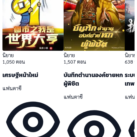
นิยาย
นิยาย
นิยาย
1,050 ตอน
1,507 ตอน
638 
เศรษฐีหน้าใหม่
บันทึกตำนานองค์ชายหก
ระบบ
ผู้พิชิต
เทพเจ
แฟนตาซี
แฟนตาซี
แฟนต