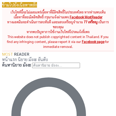
ข้ามไปยังเนื้อหาหลัก
เว็บไซต์นี้จะไม่เผยแพร่เนื้อหาที่มีลิขสิทธิ์ในประเทศไทย หากท่านพบเห็น
เนื้อหาที่ละเมิดลิขสิทธิ์ กรุณาแจ้งผ่านเพจ
Facebook MostReader
ทางแอดมินจะดำเนินการลบทันที และมอบเหรียญจำนวน
77 เหรียญ
เป็นการ
ขอบคุณ
หากพบปัญหาการใช้งานเว็บไซต์โปรดแจ้งที่เพจ
This website does not publish copyrighted content in Thailand. If you
find any infringing content, please report it via our
Facebook page
for
immediate removal.
MOST
READER
หน้าแรก
นิยาย
มังงะ
อันดับ
ค้นหานิยาย มังงะ