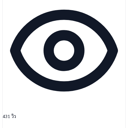
431
วิว