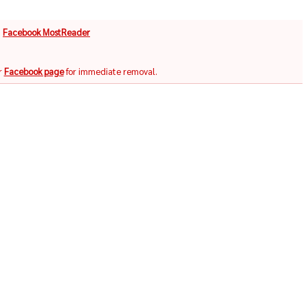
จ
Facebook MostReader
r
Facebook page
for immediate removal.