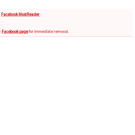
จ
Facebook MostReader
r
Facebook page
for immediate removal.