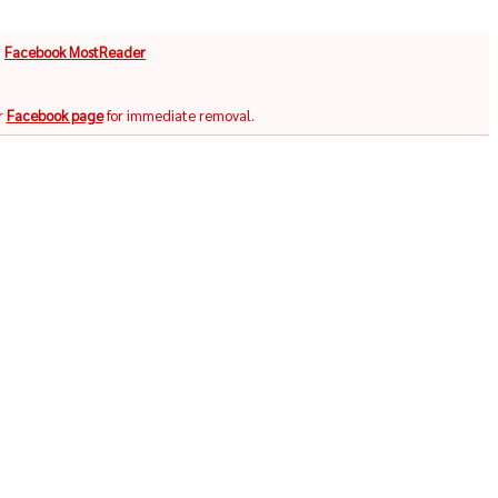
จ
Facebook MostReader
r
Facebook page
for immediate removal.