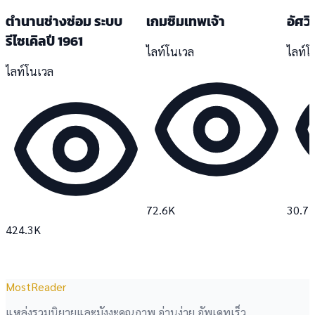
ตำนานช่างซ่อม ระบบ
เกมซิมเทพเจ้า
อัศว
รีไซเคิลปี 1961
ไลท์โนเวล
ไลท์โ
ไลท์โนเวล
72.6K
30.7
424.3K
MostReader
แหล่งรวมนิยายและมังงะคุณภาพ อ่านง่าย อัพเดทเร็ว