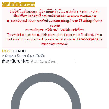
ข้ามไปยังเนื้อหาหลัก
เว็บไซต์นี้จะไม่เผยแพร่เนื้อหาที่มีลิขสิทธิ์ในประเทศไทย หากท่านพบเห็น
เนื้อหาที่ละเมิดลิขสิทธิ์ กรุณาแจ้งผ่านเพจ
Facebook MostReader
ทางแอดมินจะดำเนินการลบทันที และมอบเหรียญจำนวน
77 เหรียญ
เป็นการ
ขอบคุณ
หากพบปัญหาการใช้งานเว็บไซต์โปรดแจ้งที่เพจ
This website does not publish copyrighted content in Thailand. If you
find any infringing content, please report it via our
Facebook page
for
immediate removal.
MOST
READER
หน้าแรก
นิยาย
มังงะ
อันดับ
ค้นหานิยาย มังงะ