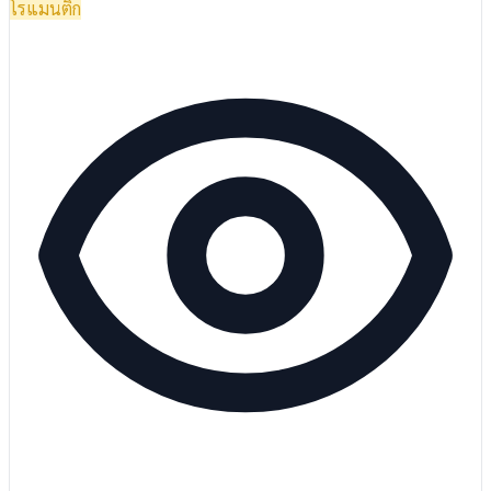
โรแมนติก