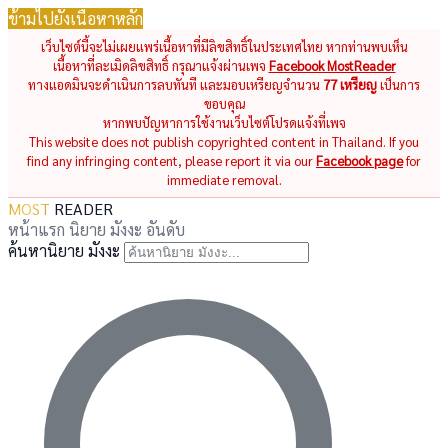
ข้ามไปยังเนื้อหาหลัก
เว็บไซต์นี้จะไม่เผยแพร่เนื้อหาที่มีลิขสิทธิ์ในประเทศไทย หากท่านพบเห็น
เนื้อหาที่ละเมิดลิขสิทธิ์ กรุณาแจ้งผ่านเพจ
Facebook MostReader
ทางแอดมินจะดำเนินการลบทันที และมอบเหรียญจำนวน
77 เหรียญ
เป็นการ
ขอบคุณ
หากพบปัญหาการใช้งานเว็บไซต์โปรดแจ้งที่เพจ
This website does not publish copyrighted content in Thailand. If you
find any infringing content, please report it via our
Facebook page
for
immediate removal.
MOST
READER
หน้าแรก
นิยาย
มังงะ
อันดับ
ค้นหานิยาย มังงะ