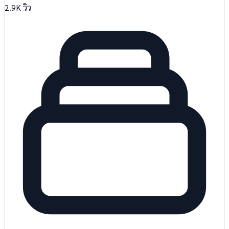
2.9K
วิว