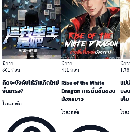
นิยาย
นิยาย
นิยาย
601 ตอน
411 ตอน
1,78
คิดจะบังคับให้ฉันเกิดใหม่
Rise of the White
แม่เล
งั้นเหรอ?
Dragon การตื่นขึ้นของ
บอบบ
มังกรขาว
เค็ม
โรแมนติก
โรแมนติก
โรแม