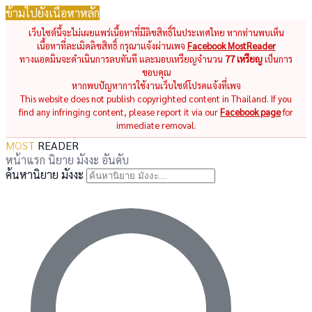
ข้ามไปยังเนื้อหาหลัก
เว็บไซต์นี้จะไม่เผยแพร่เนื้อหาที่มีลิขสิทธิ์ในประเทศไทย หากท่านพบเห็น
เนื้อหาที่ละเมิดลิขสิทธิ์ กรุณาแจ้งผ่านเพจ
Facebook MostReader
ทางแอดมินจะดำเนินการลบทันที และมอบเหรียญจำนวน
77 เหรียญ
เป็นการ
ขอบคุณ
หากพบปัญหาการใช้งานเว็บไซต์โปรดแจ้งที่เพจ
This website does not publish copyrighted content in Thailand. If you
find any infringing content, please report it via our
Facebook page
for
immediate removal.
MOST
READER
หน้าแรก
นิยาย
มังงะ
อันดับ
ค้นหานิยาย มังงะ