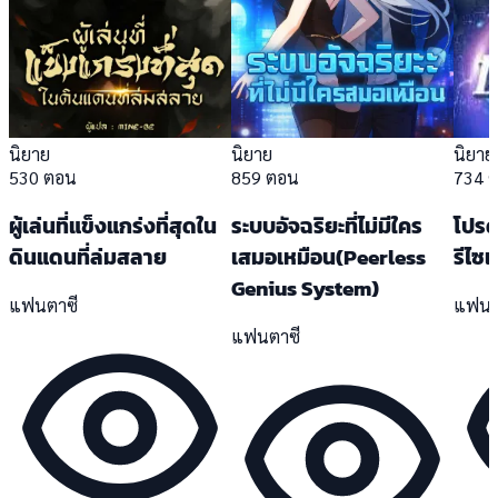
นิยาย
นิยาย
นิยาย
530 ตอน
859 ตอน
734 
ผู้เล่นที่แข็งแกร่งที่สุดใน
ระบบอัจฉริยะที่ไม่มีใคร
โปรดเ
ดินแดนที่ล่มสลาย
เสมอเหมือน(Peerless
รีไซเ
Genius System)
แฟนตาซี
แฟนต
แฟนตาซี