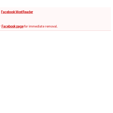
จ
Facebook MostReader
r
Facebook page
for immediate removal.