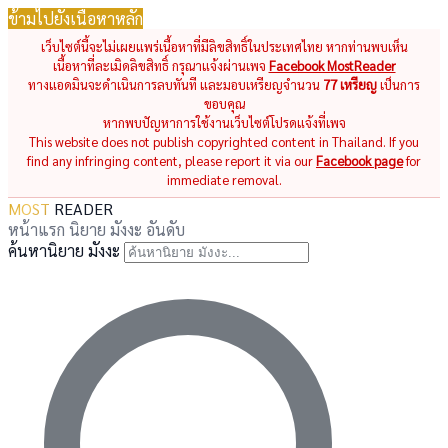
ข้ามไปยังเนื้อหาหลัก
เว็บไซต์นี้จะไม่เผยแพร่เนื้อหาที่มีลิขสิทธิ์ในประเทศไทย หากท่านพบเห็น
เนื้อหาที่ละเมิดลิขสิทธิ์ กรุณาแจ้งผ่านเพจ
Facebook MostReader
ทางแอดมินจะดำเนินการลบทันที และมอบเหรียญจำนวน
77 เหรียญ
เป็นการ
ขอบคุณ
หากพบปัญหาการใช้งานเว็บไซต์โปรดแจ้งที่เพจ
This website does not publish copyrighted content in Thailand. If you
find any infringing content, please report it via our
Facebook page
for
immediate removal.
MOST
READER
หน้าแรก
นิยาย
มังงะ
อันดับ
ค้นหานิยาย มังงะ