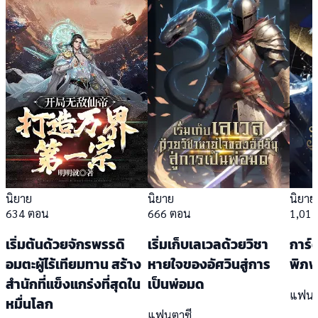
นิยาย
นิยาย
นิยาย
634 ตอน
666 ตอน
1,01
เริ่มต้นด้วยจักรพรรดิ
เริ่มเก็บเลเวลด้วยวิชา
การ
อมตะผู้ไร้เทียมทาน สร้าง
หายใจของอัศวินสู่การ
พิภ
สำนักที่แข็งแกร่งที่สุดใน
เป็นพ่อมด
แฟนต
หมื่นโลก
แฟนตาซี