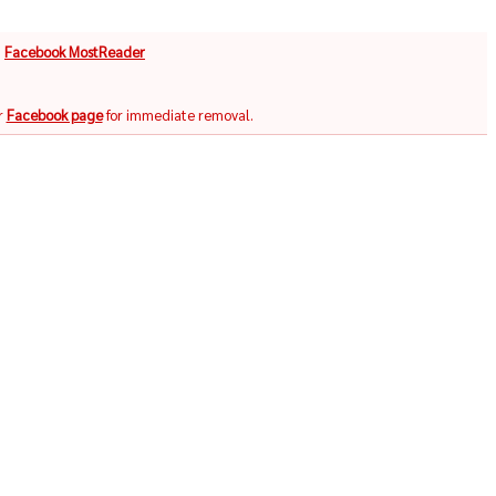
จ
Facebook MostReader
r
Facebook page
for immediate removal.