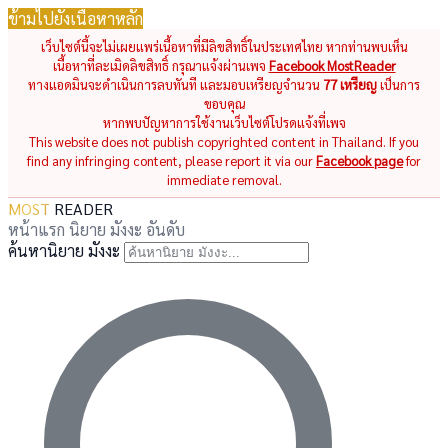
ข้ามไปยังเนื้อหาหลัก
เว็บไซต์นี้จะไม่เผยแพร่เนื้อหาที่มีลิขสิทธิ์ในประเทศไทย หากท่านพบเห็น
เนื้อหาที่ละเมิดลิขสิทธิ์ กรุณาแจ้งผ่านเพจ
Facebook MostReader
ทางแอดมินจะดำเนินการลบทันที และมอบเหรียญจำนวน
77 เหรียญ
เป็นการ
ขอบคุณ
หากพบปัญหาการใช้งานเว็บไซต์โปรดแจ้งที่เพจ
This website does not publish copyrighted content in Thailand. If you
find any infringing content, please report it via our
Facebook page
for
immediate removal.
MOST
READER
หน้าแรก
นิยาย
มังงะ
อันดับ
ค้นหานิยาย มังงะ