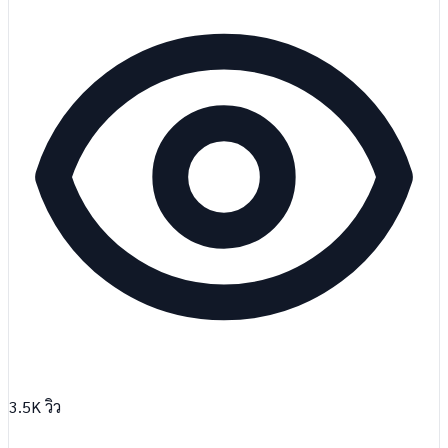
3.5K
วิว