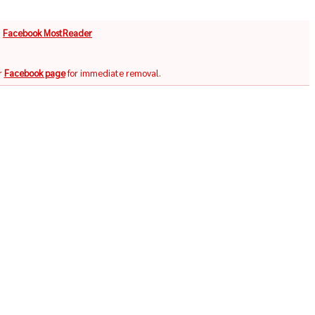
จ
Facebook MostReader
r
Facebook page
for immediate removal.