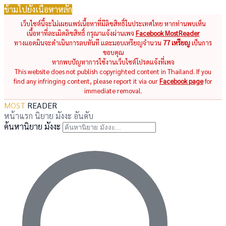
ข้ามไปยังเนื้อหาหลัก
เว็บไซต์นี้จะไม่เผยแพร่เนื้อหาที่มีลิขสิทธิ์ในประเทศไทย หากท่านพบเห็น
เนื้อหาที่ละเมิดลิขสิทธิ์ กรุณาแจ้งผ่านเพจ
Facebook MostReader
ทางแอดมินจะดำเนินการลบทันที และมอบเหรียญจำนวน
77 เหรียญ
เป็นการ
ขอบคุณ
หากพบปัญหาการใช้งานเว็บไซต์โปรดแจ้งที่เพจ
This website does not publish copyrighted content in Thailand. If you
find any infringing content, please report it via our
Facebook page
for
immediate removal.
MOST
READER
หน้าแรก
นิยาย
มังงะ
อันดับ
ค้นหานิยาย มังงะ