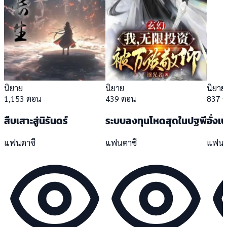
นิยาย
นิยาย
นิยาย
1,153 ตอน
439 ตอน
837 
สืบเสาะสู่นิรันดร์
ระบบลงทุนโหดสุดในปฐพี
อั่งเ
แฟนตาซี
แฟนตาซี
แฟนต