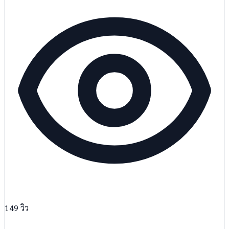
149
วิว