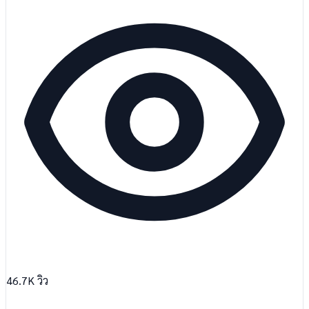
46.7K
วิว