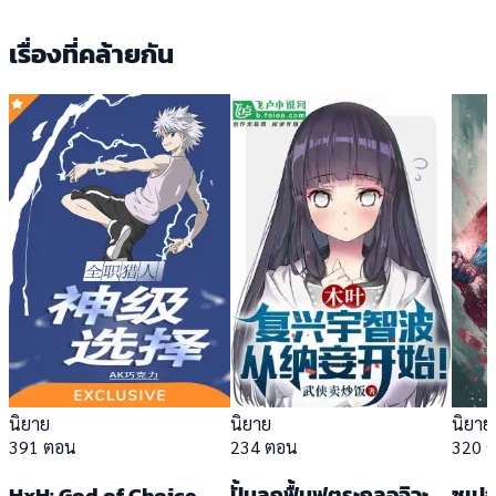
เรื่องที่คล้ายกัน
นิยาย
นิยาย
นิยาย
391 ตอน
234 ตอน
320 
HxH: God of Choice
ปั้มลูกฟื้นฟูตระกูลอุจิวะ
ซูเป