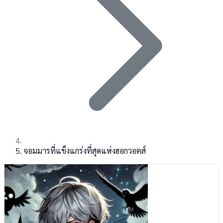
จอมมารที่แข็งแกร่งที่สุดแห่งฮอกวอตส์