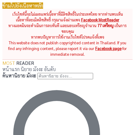
ข้ามไปยังเนื้อหาหลัก
เว็บไซต์นี้จะไม่เผยแพร่เนื้อหาที่มีลิขสิทธิ์ในประเทศไทย หากท่านพบเห็น
เนื้อหาที่ละเมิดลิขสิทธิ์ กรุณาแจ้งผ่านเพจ
Facebook MostReader
ทางแอดมินจะดำเนินการลบทันที และมอบเหรียญจำนวน
77 เหรียญ
เป็นการ
ขอบคุณ
หากพบปัญหาการใช้งานเว็บไซต์โปรดแจ้งที่เพจ
This website does not publish copyrighted content in Thailand. If you
find any infringing content, please report it via our
Facebook page
for
immediate removal.
MOST
READER
หน้าแรก
นิยาย
มังงะ
อันดับ
ค้นหานิยาย มังงะ