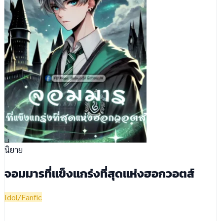
นิยาย
จอมมารที่แข็งแกร่งที่สุดแห่งฮอกวอตส์
Idol/Fanfic