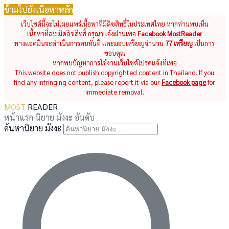
ข้ามไปยังเนื้อหาหลัก
เว็บไซต์นี้จะไม่เผยแพร่เนื้อหาที่มีลิขสิทธิ์ในประเทศไทย หากท่านพบเห็น
เนื้อหาที่ละเมิดลิขสิทธิ์ กรุณาแจ้งผ่านเพจ
Facebook MostReader
ทางแอดมินจะดำเนินการลบทันที และมอบเหรียญจำนวน
77 เหรียญ
เป็นการ
ขอบคุณ
หากพบปัญหาการใช้งานเว็บไซต์โปรดแจ้งที่เพจ
This website does not publish copyrighted content in Thailand. If you
find any infringing content, please report it via our
Facebook page
for
immediate removal.
MOST
READER
หน้าแรก
นิยาย
มังงะ
อันดับ
ค้นหานิยาย มังงะ