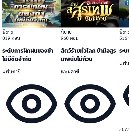
นิยาย
นิยาย
นิยาย
819 ตอน
960 ตอน
516 
ระดับการฝึกฝนของข้า
สัตว์ร้ายทั่วโลก ข้ามีอสูร
ระบบ
ไม่มีขีดจำกัด
เทพนับไม่ถ้วน
แฟนต
แฟนตาซี
แฟนตาซี
307.