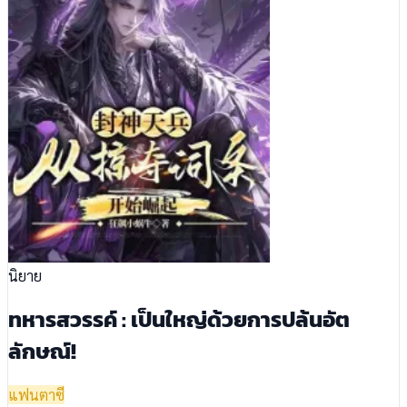
นิยาย
ทหารสวรรค์ : เป็นใหญ่ด้วยการปล้นอัต
ลักษณ์!
แฟนตาซี