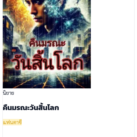
นิยาย
คืนมรณะวันสิ้นโลก
แฟนตาซี