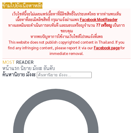
ข้ามไปยังเนื้อหาหลัก
เว็บไซต์นี้จะไม่เผยแพร่เนื้อหาที่มีลิขสิทธิ์ในประเทศไทย หากท่านพบเห็น
เนื้อหาที่ละเมิดลิขสิทธิ์ กรุณาแจ้งผ่านเพจ
Facebook MostReader
ทางแอดมินจะดำเนินการลบทันที และมอบเหรียญจำนวน
77 เหรียญ
เป็นการ
ขอบคุณ
หากพบปัญหาการใช้งานเว็บไซต์โปรดแจ้งที่เพจ
This website does not publish copyrighted content in Thailand. If you
find any infringing content, please report it via our
Facebook page
for
immediate removal.
MOST
READER
หน้าแรก
นิยาย
มังงะ
อันดับ
ค้นหานิยาย มังงะ