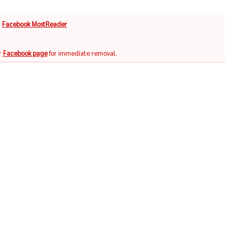
จ
Facebook MostReader
r
Facebook page
for immediate removal.