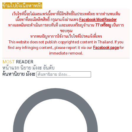
ข้ามไปยังเนื้อหาหลัก
เว็บไซต์นี้จะไม่เผยแพร่เนื้อหาที่มีลิขสิทธิ์ในประเทศไทย หากท่านพบเห็น
เนื้อหาที่ละเมิดลิขสิทธิ์ กรุณาแจ้งผ่านเพจ
Facebook MostReader
ทางแอดมินจะดำเนินการลบทันที และมอบเหรียญจำนวน
77 เหรียญ
เป็นการ
ขอบคุณ
หากพบปัญหาการใช้งานเว็บไซต์โปรดแจ้งที่เพจ
This website does not publish copyrighted content in Thailand. If you
find any infringing content, please report it via our
Facebook page
for
immediate removal.
MOST
READER
หน้าแรก
นิยาย
มังงะ
อันดับ
ค้นหานิยาย มังงะ