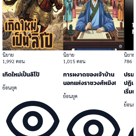
นิยาย
นิยาย
นิยาย
1,992 ตอน
1,015 ตอน
786 
เกิดใหม่เป็นลิโป้
การผงาดของเจ้าบ้าน
ปรมา
นอกแห่งราชวงศ์หมิง!
ปฏิเส
ย้อนยุค
เริ่มเ
ย้อนยุค
ย้อนย