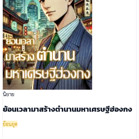
นิยาย
ย้อนเวลามาสร้างตำนานมหาเศรษฐีฮ่องกง
ย้อนยุค