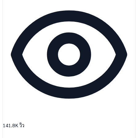
141.8K
วิว