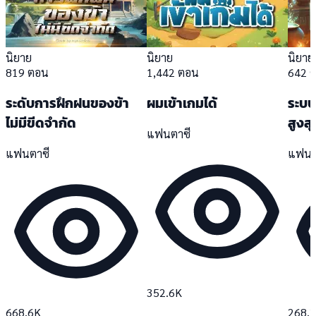
นิยาย
นิยาย
นิยาย
819 ตอน
1,442 ตอน
642 
ระดับการฝึกฝนของข้า
ผมเข้าเกมได้
ระบบ
ไม่มีขีดจำกัด
สูงสุ
แฟนตาซี
แฟนตาซี
แฟนต
352.6K
668.6K
268.