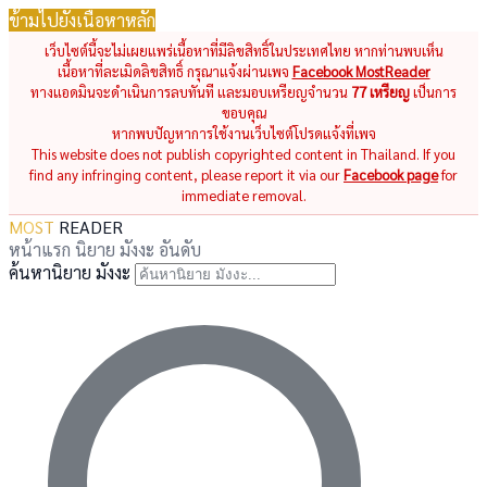
ข้ามไปยังเนื้อหาหลัก
เว็บไซต์นี้จะไม่เผยแพร่เนื้อหาที่มีลิขสิทธิ์ในประเทศไทย หากท่านพบเห็น
เนื้อหาที่ละเมิดลิขสิทธิ์ กรุณาแจ้งผ่านเพจ
Facebook MostReader
ทางแอดมินจะดำเนินการลบทันที และมอบเหรียญจำนวน
77 เหรียญ
เป็นการ
ขอบคุณ
หากพบปัญหาการใช้งานเว็บไซต์โปรดแจ้งที่เพจ
This website does not publish copyrighted content in Thailand. If you
find any infringing content, please report it via our
Facebook page
for
immediate removal.
MOST
READER
หน้าแรก
นิยาย
มังงะ
อันดับ
ค้นหานิยาย มังงะ