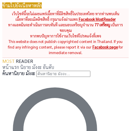
ข้ามไปยังเนื้อหาหลัก
เว็บไซต์นี้จะไม่เผยแพร่เนื้อหาที่มีลิขสิทธิ์ในประเทศไทย หากท่านพบเห็น
เนื้อหาที่ละเมิดลิขสิทธิ์ กรุณาแจ้งผ่านเพจ
Facebook MostReader
ทางแอดมินจะดำเนินการลบทันที และมอบเหรียญจำนวน
77 เหรียญ
เป็นการ
ขอบคุณ
หากพบปัญหาการใช้งานเว็บไซต์โปรดแจ้งที่เพจ
This website does not publish copyrighted content in Thailand. If you
find any infringing content, please report it via our
Facebook page
for
immediate removal.
MOST
READER
หน้าแรก
นิยาย
มังงะ
อันดับ
ค้นหานิยาย มังงะ