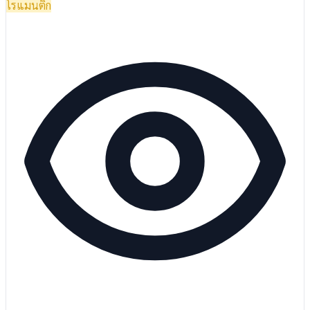
โรแมนติก