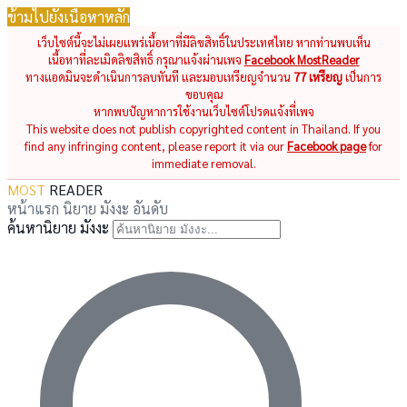
ข้ามไปยังเนื้อหาหลัก
เว็บไซต์นี้จะไม่เผยแพร่เนื้อหาที่มีลิขสิทธิ์ในประเทศไทย หากท่านพบเห็น
เนื้อหาที่ละเมิดลิขสิทธิ์ กรุณาแจ้งผ่านเพจ
Facebook MostReader
ทางแอดมินจะดำเนินการลบทันที และมอบเหรียญจำนวน
77 เหรียญ
เป็นการ
ขอบคุณ
หากพบปัญหาการใช้งานเว็บไซต์โปรดแจ้งที่เพจ
This website does not publish copyrighted content in Thailand. If you
find any infringing content, please report it via our
Facebook page
for
immediate removal.
MOST
READER
หน้าแรก
นิยาย
มังงะ
อันดับ
ค้นหานิยาย มังงะ