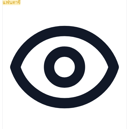
แฟนตาซี