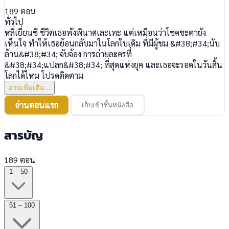
189
ตอน
ทั่วไป
หลี่เยี่ยนซี ชีวิตเธอพังพินาศเละเทะ แต่เหมือนว่าโชคชะตายัง
เห็นใจ ทำให้เธอย้อนกลับมาในโลกใบเดิม ที่มีผู้ชม &#38;#34;นับ
ล้าน&#38;#34; จับจ้อง การถ่ายละครที่
&#38;#34;แปลก&#38;#34; ที่สุดแห่งยุค และเธอจะรอดในวันสิ้น
โลกได้ไหม โปรดติดตาม
อ่านเพิ่มเติม...
อ่านตอนแรก
เก็บเข้าชั้นหนังสือ
สารบัญ
189 ตอน
1 – 50
51 – 100