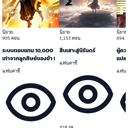
นิยาย
นิยาย
นิยาย
905 ตอน
1,153 ตอน
694 
ระบบตอบแทน 10,000
สืบเสาะสู่นิรันดร์
ผู้ค
เท่าจากลูกศิษย์ของข้า !
แปล
แฟนตาซี
แฟนตาซี
แฟนต
418.4K