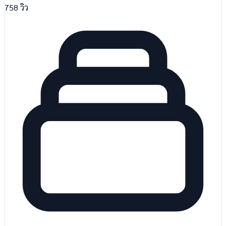
758
วิว