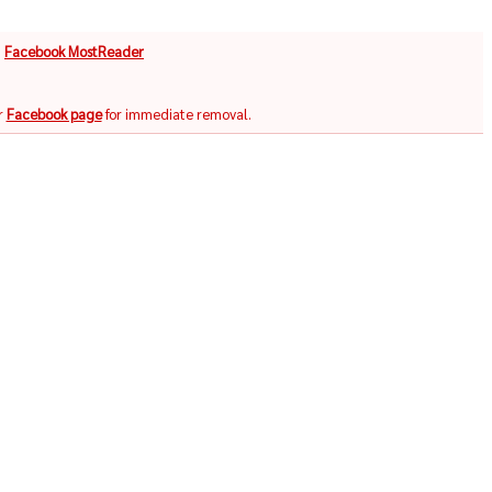
จ
Facebook MostReader
r
Facebook page
for immediate removal.