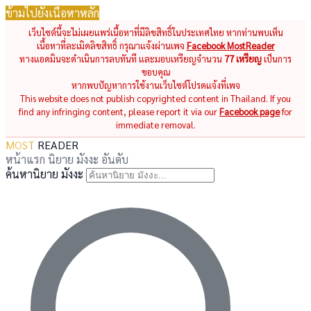
ข้ามไปยังเนื้อหาหลัก
เว็บไซต์นี้จะไม่เผยแพร่เนื้อหาที่มีลิขสิทธิ์ในประเทศไทย หากท่านพบเห็น
เนื้อหาที่ละเมิดลิขสิทธิ์ กรุณาแจ้งผ่านเพจ
Facebook MostReader
ทางแอดมินจะดำเนินการลบทันที และมอบเหรียญจำนวน
77 เหรียญ
เป็นการ
ขอบคุณ
หากพบปัญหาการใช้งานเว็บไซต์โปรดแจ้งที่เพจ
This website does not publish copyrighted content in Thailand. If you
find any infringing content, please report it via our
Facebook page
for
immediate removal.
MOST
READER
หน้าแรก
นิยาย
มังงะ
อันดับ
ค้นหานิยาย มังงะ