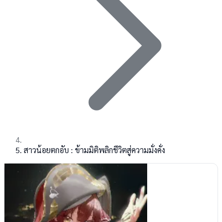
สาวน้อยตกอับ : ข้ามมิติพลิกชีวิตสู่ความมั่งคั่ง