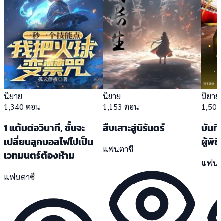
นิยาย
นิยาย
นิยาย
1,340 ตอน
1,153 ตอน
1,50
1 แต้มต่อวินาที, ชั้นจะ
สืบเสาะสู่นิรันดร์
บันท
เปลี่ยนลูกบอลไฟไปเป็น
ผู้พิช
แฟนตาซี
เวทมนตร์ต้องห้าม
แฟนต
แฟนตาซี