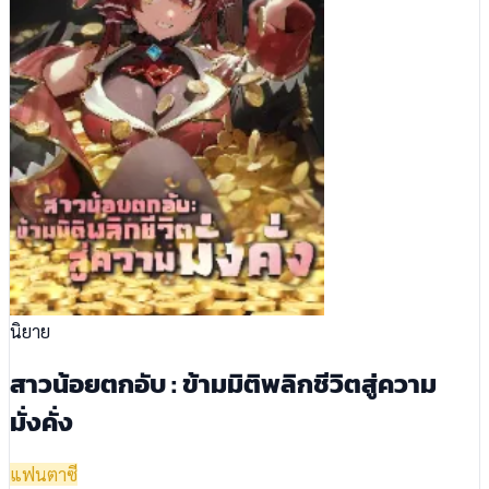
นิยาย
สาวน้อยตกอับ : ข้ามมิติพลิกชีวิตสู่ความ
มั่งคั่ง
แฟนตาซี