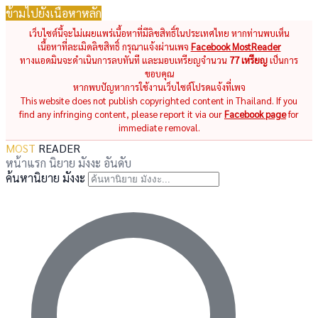
ข้ามไปยังเนื้อหาหลัก
เว็บไซต์นี้จะไม่เผยแพร่เนื้อหาที่มีลิขสิทธิ์ในประเทศไทย หากท่านพบเห็น
เนื้อหาที่ละเมิดลิขสิทธิ์ กรุณาแจ้งผ่านเพจ
Facebook MostReader
ทางแอดมินจะดำเนินการลบทันที และมอบเหรียญจำนวน
77 เหรียญ
เป็นการ
ขอบคุณ
หากพบปัญหาการใช้งานเว็บไซต์โปรดแจ้งที่เพจ
This website does not publish copyrighted content in Thailand. If you
find any infringing content, please report it via our
Facebook page
for
immediate removal.
MOST
READER
หน้าแรก
นิยาย
มังงะ
อันดับ
ค้นหานิยาย มังงะ