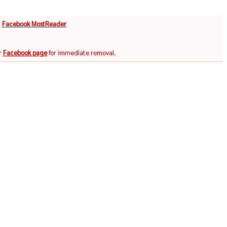
จ
Facebook MostReader
r
Facebook page
for immediate removal.