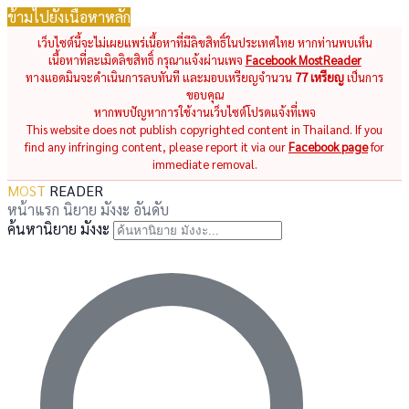
ข้ามไปยังเนื้อหาหลัก
เว็บไซต์นี้จะไม่เผยแพร่เนื้อหาที่มีลิขสิทธิ์ในประเทศไทย หากท่านพบเห็น
เนื้อหาที่ละเมิดลิขสิทธิ์ กรุณาแจ้งผ่านเพจ
Facebook MostReader
ทางแอดมินจะดำเนินการลบทันที และมอบเหรียญจำนวน
77 เหรียญ
เป็นการ
ขอบคุณ
หากพบปัญหาการใช้งานเว็บไซต์โปรดแจ้งที่เพจ
This website does not publish copyrighted content in Thailand. If you
find any infringing content, please report it via our
Facebook page
for
immediate removal.
MOST
READER
หน้าแรก
นิยาย
มังงะ
อันดับ
ค้นหานิยาย มังงะ