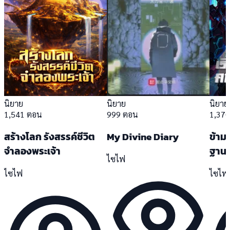
นิยาย
นิยาย
นิยาย
1,541 ตอน
999 ตอน
1,37
สร้างโลก รังสรรค์ชีวิต
My Divine Diary
ข้ามจ
จำลองพระเจ้า
ฐาน
ไซไฟ
ไซไฟ
ไซไฟ