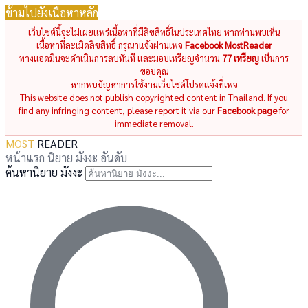
ข้ามไปยังเนื้อหาหลัก
เว็บไซต์นี้จะไม่เผยแพร่เนื้อหาที่มีลิขสิทธิ์ในประเทศไทย หากท่านพบเห็น
เนื้อหาที่ละเมิดลิขสิทธิ์ กรุณาแจ้งผ่านเพจ
Facebook MostReader
ทางแอดมินจะดำเนินการลบทันที และมอบเหรียญจำนวน
77 เหรียญ
เป็นการ
ขอบคุณ
หากพบปัญหาการใช้งานเว็บไซต์โปรดแจ้งที่เพจ
This website does not publish copyrighted content in Thailand. If you
find any infringing content, please report it via our
Facebook page
for
immediate removal.
MOST
READER
หน้าแรก
นิยาย
มังงะ
อันดับ
ค้นหานิยาย มังงะ