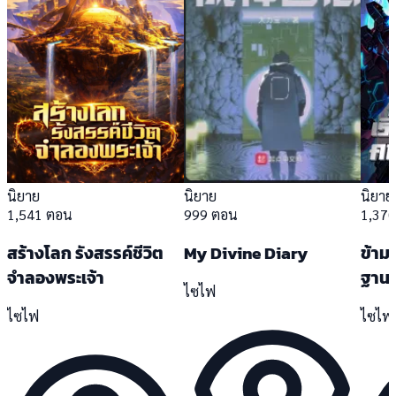
นิยาย
นิยาย
นิยาย
1,541 ตอน
999 ตอน
1,37
สร้างโลก รังสรรค์ชีวิต
My Divine Diary
ข้ามจ
จำลองพระเจ้า
ฐาน
ไซไฟ
ไซไฟ
ไซไฟ