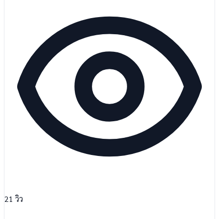
21
วิว