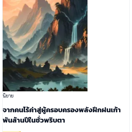
นิยาย
จากคนไร้ค่าสู่ผู้ครอบครองพลังฝึกฝนเก้า
พันล้านปีในชั่วพริบตา