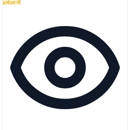
แฟนตาซี