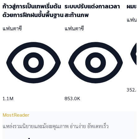
ก้าวสู่การเป็นเทพเริ่มต้น
ระบบปรับแต่งกาลเวลา
ผมเข
ด้วยการฝึกฝนขั้นพื้นฐาน
สะท้านภพ
แฟนต
แฟนตาซี
แฟนตาซี
352.
1.1M
853.0K
MostReader
แหล่งรวมนิยายและมังงะคุณภาพ อ่านง่าย อัพเดทเร็ว