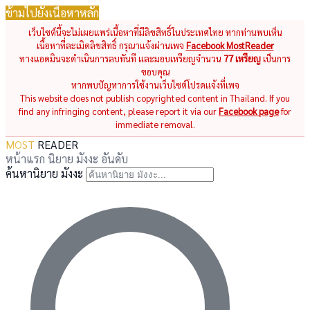
ข้ามไปยังเนื้อหาหลัก
เว็บไซต์นี้จะไม่เผยแพร่เนื้อหาที่มีลิขสิทธิ์ในประเทศไทย หากท่านพบเห็น
เนื้อหาที่ละเมิดลิขสิทธิ์ กรุณาแจ้งผ่านเพจ
Facebook MostReader
ทางแอดมินจะดำเนินการลบทันที และมอบเหรียญจำนวน
77 เหรียญ
เป็นการ
ขอบคุณ
หากพบปัญหาการใช้งานเว็บไซต์โปรดแจ้งที่เพจ
This website does not publish copyrighted content in Thailand. If you
find any infringing content, please report it via our
Facebook page
for
immediate removal.
MOST
READER
หน้าแรก
นิยาย
มังงะ
อันดับ
ค้นหานิยาย มังงะ