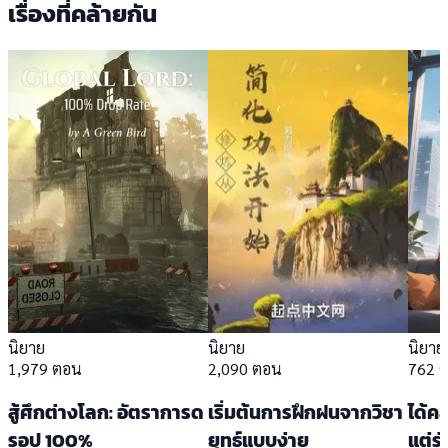
เรื่องที่คล้ายกัน
นิยาย
นิยาย
นิยาย
1,979 ตอน
2,090 ตอน
762 
สู้ศึกต่างโลก: อัตราการด
เริ่มต้นการฝึกฝนจากวิชา
ได้คล
รอป 100%
ยุทธ์แบบง่าย
แต่ร