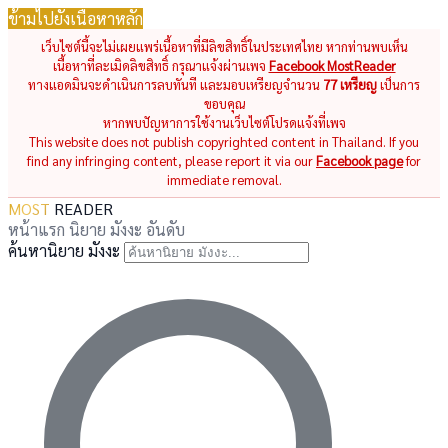
ข้ามไปยังเนื้อหาหลัก
เว็บไซต์นี้จะไม่เผยแพร่เนื้อหาที่มีลิขสิทธิ์ในประเทศไทย หากท่านพบเห็น
เนื้อหาที่ละเมิดลิขสิทธิ์ กรุณาแจ้งผ่านเพจ
Facebook MostReader
ทางแอดมินจะดำเนินการลบทันที และมอบเหรียญจำนวน
77 เหรียญ
เป็นการ
ขอบคุณ
หากพบปัญหาการใช้งานเว็บไซต์โปรดแจ้งที่เพจ
This website does not publish copyrighted content in Thailand. If you
find any infringing content, please report it via our
Facebook page
for
immediate removal.
MOST
READER
หน้าแรก
นิยาย
มังงะ
อันดับ
ค้นหานิยาย มังงะ