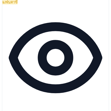
แฟนตาซี