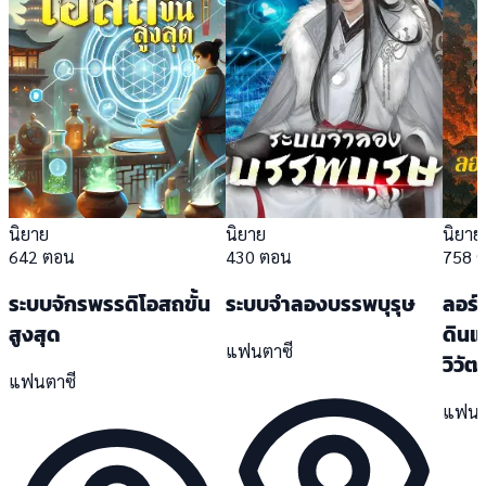
นิยาย
นิยาย
นิยาย
642 ตอน
430 ตอน
758 
ระบบจักรพรรดิโอสถขั้น
ระบบจำลองบรรพบุรุษ
ลอร์
สูงสุด
ดินแ
แฟนตาซี
วิวัฒ
แฟนตาซี
แฟนต