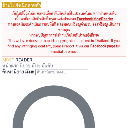
ข้ามไปยังเนื้อหาหลัก
เว็บไซต์นี้จะไม่เผยแพร่เนื้อหาที่มีลิขสิทธิ์ในประเทศไทย หากท่านพบเห็น
เนื้อหาที่ละเมิดลิขสิทธิ์ กรุณาแจ้งผ่านเพจ
Facebook MostReader
ทางแอดมินจะดำเนินการลบทันที และมอบเหรียญจำนวน
77 เหรียญ
เป็นการ
ขอบคุณ
หากพบปัญหาการใช้งานเว็บไซต์โปรดแจ้งที่เพจ
This website does not publish copyrighted content in Thailand. If you
find any infringing content, please report it via our
Facebook page
for
immediate removal.
MOST
READER
หน้าแรก
นิยาย
มังงะ
อันดับ
ค้นหานิยาย มังงะ