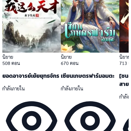
นิยาย
นิยาย
นิยาย
508 ตอน
670 ตอน
713 
ยอดอาจารย์เย้ยยุทธจักร
เซียนเกษตรฟาร์มอมตะ
[ชนด
สายช
กำลังภายใน
กำลังภายใน
กำลัง