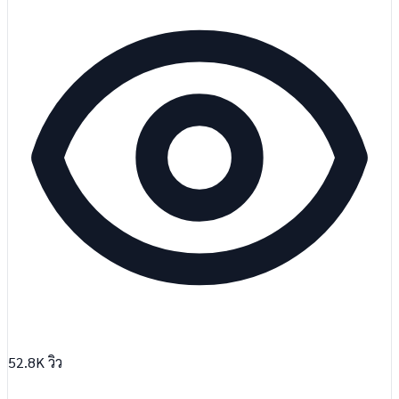
52.8K
วิว