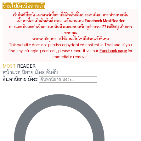
ข้ามไปยังเนื้อหาหลัก
เว็บไซต์นี้จะไม่เผยแพร่เนื้อหาที่มีลิขสิทธิ์ในประเทศไทย หากท่านพบเห็น
เนื้อหาที่ละเมิดลิขสิทธิ์ กรุณาแจ้งผ่านเพจ
Facebook MostReader
ทางแอดมินจะดำเนินการลบทันที และมอบเหรียญจำนวน
77 เหรียญ
เป็นการ
ขอบคุณ
หากพบปัญหาการใช้งานเว็บไซต์โปรดแจ้งที่เพจ
This website does not publish copyrighted content in Thailand. If you
find any infringing content, please report it via our
Facebook page
for
immediate removal.
MOST
READER
หน้าแรก
นิยาย
มังงะ
อันดับ
ค้นหานิยาย มังงะ