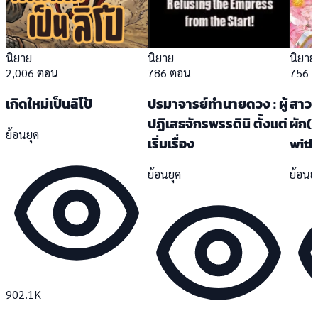
นิยาย
นิยาย
นิยาย
2,006 ตอน
786 ตอน
756 
เกิดใหม่เป็นลิโป้
ปรมาจารย์ทำนายดวง : ผู้
สาวน
ปฏิเสธจักรพรรดินิ ตั้งแต่
ผัก(
ย้อนยุค
เริ่มเรื่อง
with
ย้อนยุค
ย้อนย
902.1K