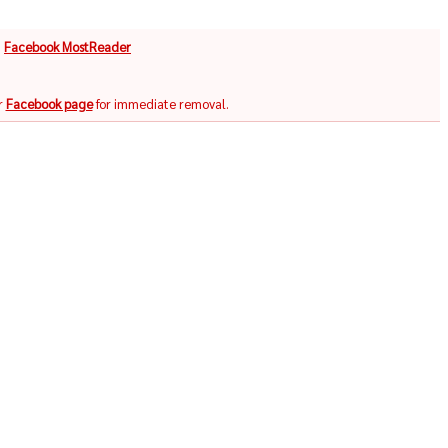
จ
Facebook MostReader
r
Facebook page
for immediate removal.