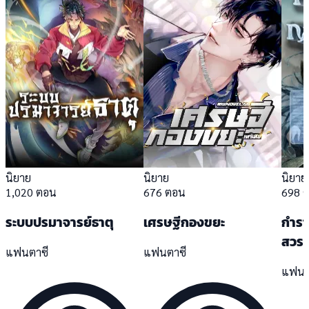
นิยาย
นิยาย
นิยาย
1,020 ตอน
676 ตอน
698 
ระบบปรมาจารย์ธาตุ
เศรษฐีกองขยะ
กำร
สวรร
แฟนตาซี
แฟนตาซี
แฟนต