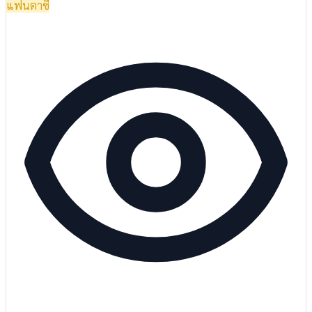
แฟนตาซี