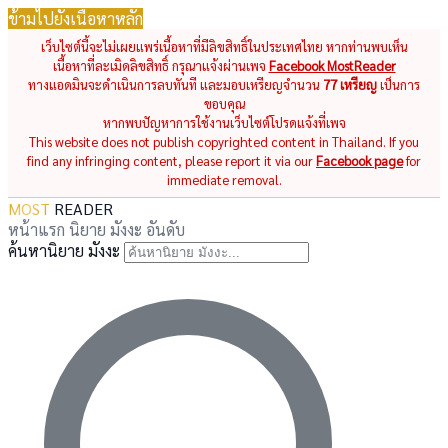
ข้ามไปยังเนื้อหาหลัก
เว็บไซต์นี้จะไม่เผยแพร่เนื้อหาที่มีลิขสิทธิ์ในประเทศไทย หากท่านพบเห็น
เนื้อหาที่ละเมิดลิขสิทธิ์ กรุณาแจ้งผ่านเพจ
Facebook MostReader
ทางแอดมินจะดำเนินการลบทันที และมอบเหรียญจำนวน
77 เหรียญ
เป็นการ
ขอบคุณ
หากพบปัญหาการใช้งานเว็บไซต์โปรดแจ้งที่เพจ
This website does not publish copyrighted content in Thailand. If you
find any infringing content, please report it via our
Facebook page
for
immediate removal.
MOST
READER
หน้าแรก
นิยาย
มังงะ
อันดับ
ค้นหานิยาย มังงะ