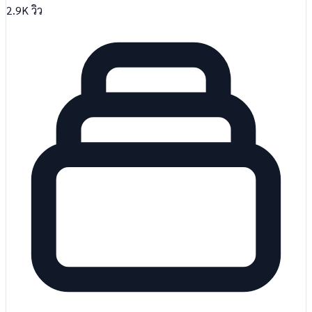
2.9K
วิว