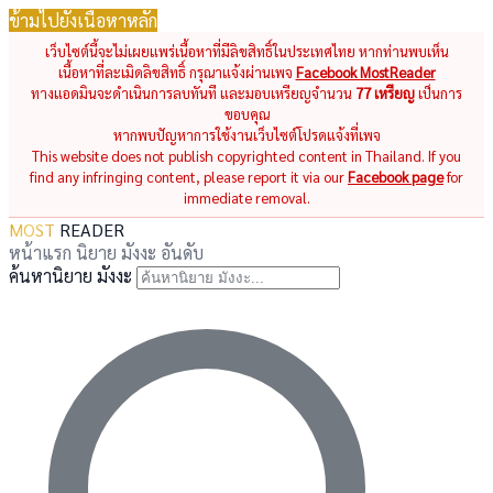
ข้ามไปยังเนื้อหาหลัก
เว็บไซต์นี้จะไม่เผยแพร่เนื้อหาที่มีลิขสิทธิ์ในประเทศไทย หากท่านพบเห็น
เนื้อหาที่ละเมิดลิขสิทธิ์ กรุณาแจ้งผ่านเพจ
Facebook MostReader
ทางแอดมินจะดำเนินการลบทันที และมอบเหรียญจำนวน
77 เหรียญ
เป็นการ
ขอบคุณ
หากพบปัญหาการใช้งานเว็บไซต์โปรดแจ้งที่เพจ
This website does not publish copyrighted content in Thailand. If you
find any infringing content, please report it via our
Facebook page
for
immediate removal.
MOST
READER
หน้าแรก
นิยาย
มังงะ
อันดับ
ค้นหานิยาย มังงะ