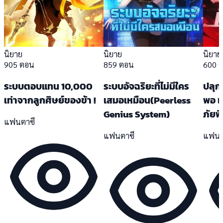
นิยาย
นิยาย
นิยาย
905 ตอน
859 ตอน
600 
ระบบตอบแทน 10,000
ระบบอัจฉริยะที่ไม่มีใคร
ปลุก
เท่าจากลูกศิษย์ของข้า !
เสมอเหมือน(Peerless
พอ แ
Genius System)
ภัยพิ
แฟนตาซี
แฟนตาซี
แฟนต