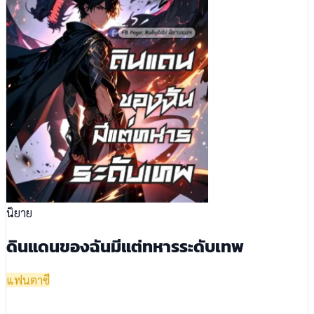
นิยาย
ดินแดนของฉันมีแต่ทหารระดับเทพ
แฟนตาซี