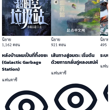
นิยาย
นิยาย
นิยาย
1,162 ตอน
921 ตอน
495 
หลังบ้านผมเป็นที่ทิ้งขยะ
เส้นทางสู่อมตะ: เริ่มต้น
ระบบ
(Galactic Garbage
ด้วยการกลั่นกู่หลงเสน่ห์
แฟนต
Station)
แฟนตาซี
แฟนตาซี