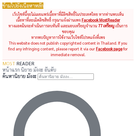
ข้ามไปยังเนื้อหาหลัก
เว็บไซต์นี้จะไม่เผยแพร่เนื้อหาที่มีลิขสิทธิ์ในประเทศไทย หากท่านพบเห็น
เนื้อหาที่ละเมิดลิขสิทธิ์ กรุณาแจ้งผ่านเพจ
Facebook MostReader
ทางแอดมินจะดำเนินการลบทันที และมอบเหรียญจำนวน
77 เหรียญ
เป็นการ
ขอบคุณ
หากพบปัญหาการใช้งานเว็บไซต์โปรดแจ้งที่เพจ
This website does not publish copyrighted content in Thailand. If you
find any infringing content, please report it via our
Facebook page
for
immediate removal.
MOST
READER
หน้าแรก
นิยาย
มังงะ
อันดับ
ค้นหานิยาย มังงะ