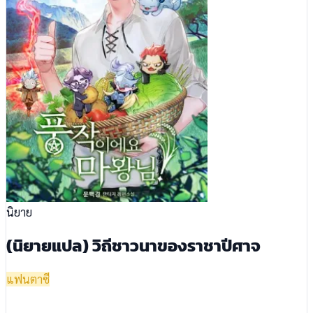
นิยาย
(นิยายแปล) วิถีชาวนาของราชาปีศาจ
แฟนตาซี