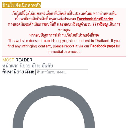
ข้ามไปยังเนื้อหาหลัก
เว็บไซต์นี้จะไม่เผยแพร่เนื้อหาที่มีลิขสิทธิ์ในประเทศไทย หากท่านพบเห็น
เนื้อหาที่ละเมิดลิขสิทธิ์ กรุณาแจ้งผ่านเพจ
Facebook MostReader
ทางแอดมินจะดำเนินการลบทันที และมอบเหรียญจำนวน
77 เหรียญ
เป็นการ
ขอบคุณ
หากพบปัญหาการใช้งานเว็บไซต์โปรดแจ้งที่เพจ
This website does not publish copyrighted content in Thailand. If you
find any infringing content, please report it via our
Facebook page
for
immediate removal.
MOST
READER
หน้าแรก
นิยาย
มังงะ
อันดับ
ค้นหานิยาย มังงะ