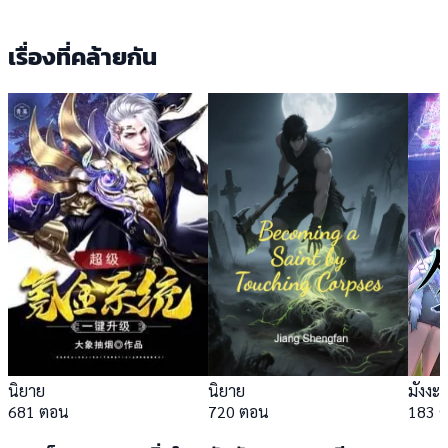
เรื่องที่คล้ายกัน
นิยาย
นิยาย
มังงะ
681 ตอน
720 ตอน
183 