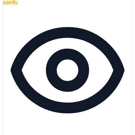
แอคชั่น