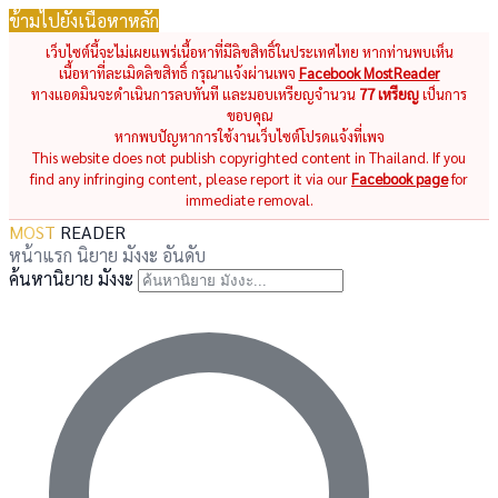
ข้ามไปยังเนื้อหาหลัก
เว็บไซต์นี้จะไม่เผยแพร่เนื้อหาที่มีลิขสิทธิ์ในประเทศไทย หากท่านพบเห็น
เนื้อหาที่ละเมิดลิขสิทธิ์ กรุณาแจ้งผ่านเพจ
Facebook MostReader
ทางแอดมินจะดำเนินการลบทันที และมอบเหรียญจำนวน
77 เหรียญ
เป็นการ
ขอบคุณ
หากพบปัญหาการใช้งานเว็บไซต์โปรดแจ้งที่เพจ
This website does not publish copyrighted content in Thailand. If you
find any infringing content, please report it via our
Facebook page
for
immediate removal.
MOST
READER
หน้าแรก
นิยาย
มังงะ
อันดับ
ค้นหานิยาย มังงะ