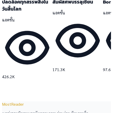
ปลดล็อคทุกสรรพสิ่งใน
สัมผัสศพบรรลุเซียน
Born
วันสิ้นโลก
แอคชั่น
แอคชั
แอคชั่น
171.3K
97.6
426.2K
MostReader