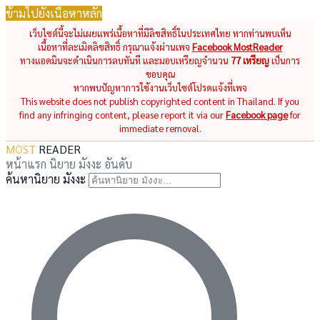
ข้ามไปยังเนื้อหาหลัก
เว็บไซต์นี้จะไม่เผยแพร่เนื้อหาที่มีลิขสิทธิ์ในประเทศไทย หากท่านพบเห็น
เนื้อหาที่ละเมิดลิขสิทธิ์ กรุณาแจ้งผ่านเพจ
Facebook MostReader
ทางแอดมินจะดำเนินการลบทันที และมอบเหรียญจำนวน
77 เหรียญ
เป็นการ
ขอบคุณ
หากพบปัญหาการใช้งานเว็บไซต์โปรดแจ้งที่เพจ
This website does not publish copyrighted content in Thailand. If you
find any infringing content, please report it via our
Facebook page
for
immediate removal.
MOST
READER
หน้าแรก
นิยาย
มังงะ
อันดับ
ค้นหานิยาย มังงะ