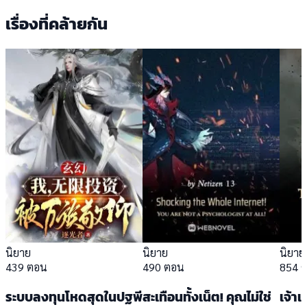
เรื่องที่คล้ายกัน
นิยาย
นิยาย
นิยาย
439 ตอน
490 ตอน
854 
ระบบลงทุนโหดสุดในปฐพี
สะเทือนทั้งเน็ต! คุณไม่ใช่
เจ้า