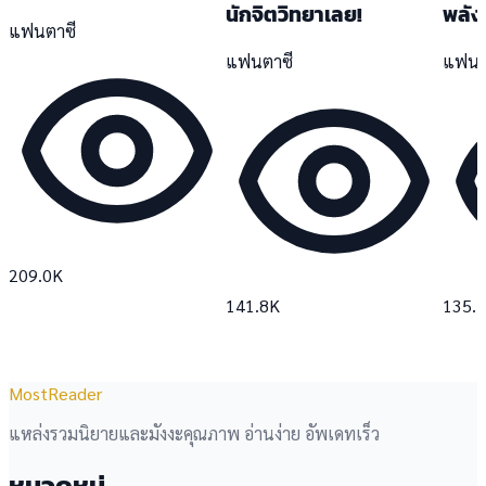
นักจิตวิทยาเลย!
พลัง
แฟนตาซี
แฟนตาซี
แฟนต
209.0K
141.8K
135.
MostReader
แหล่งรวมนิยายและมังงะคุณภาพ อ่านง่าย อัพเดทเร็ว
หมวดหมู่