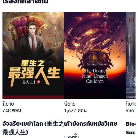
เรื่องที่คล้ายกัน
นิยาย
นิยาย
นิยาย
748 ตอน
1,627 ตอน
986 
อัจฉริยะเขย่าโลก (重生之
เก้ามังกรกับหม้อวิเศษ
Bloo
最强人生)
Succ
แอคชั่น