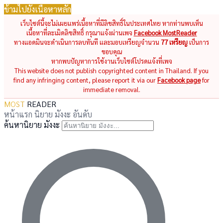
ข้ามไปยังเนื้อหาหลัก
เว็บไซต์นี้จะไม่เผยแพร่เนื้อหาที่มีลิขสิทธิ์ในประเทศไทย หากท่านพบเห็น
เนื้อหาที่ละเมิดลิขสิทธิ์ กรุณาแจ้งผ่านเพจ
Facebook MostReader
ทางแอดมินจะดำเนินการลบทันที และมอบเหรียญจำนวน
77 เหรียญ
เป็นการ
ขอบคุณ
หากพบปัญหาการใช้งานเว็บไซต์โปรดแจ้งที่เพจ
This website does not publish copyrighted content in Thailand. If you
find any infringing content, please report it via our
Facebook page
for
immediate removal.
MOST
READER
หน้าแรก
นิยาย
มังงะ
อันดับ
ค้นหานิยาย มังงะ