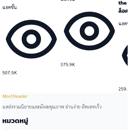
the 
แอคชั่น
ล็อค
แอคชั
375.9K
507.5K
259.
MostReader
แหล่งรวมนิยายและมังงะคุณภาพ อ่านง่าย อัพเดทเร็ว
หมวดหมู่